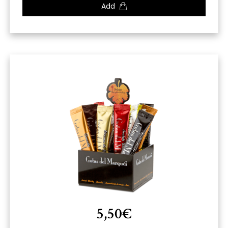
Add
5,50
€