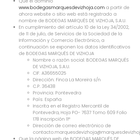
Que el dominio
www.bodegasmarquesdevizhoja.com
a partir de
ahora website o sitio web está registrado a
nombre de BODEGAS MARQUÉS DE VIZHOJA, S.A.U.
En cumplimiento del artículo 10 de la Ley 34/2002,
de 11 de julio, de Servicios de la Sociedad de la
Información y Comercio Electrónico, a
continuación se exponen los datos identificativos
de BODEGAS MARQUÉS DE VIZHOJA
Nombre o razón social: BODEGAS MARQUÉS
DE VIZHOJA, S.A.U.
CIF: A36655025
Dirección: Finca La Moreira s/n
C.P. 36438
Provincia: Pontevedra
País: España
Inscrita en el Registro Mercantil de
Pontevedra, Hoja PO- 7637 Tomo 609 Folio
178 inscripción 11ª
Dirección de correo electrónico de
contacto:marquesdevizhoja@marquesdevizho
Que la página web de BODEGAS MARQUÉS DE