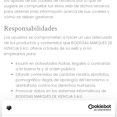
los ajustes de las cookies de terceros, por lo que se
sugiere se compruebe los sitios web de dichos terceros
para obtener más información acerca de sus cookies y
cómo se deben gestionar.
Responsabilidades
Los usuarios se comprometen a hacer un uso adecuado
de los productos y contenidos que BODEGAS MARQUÉS DE
VIZHOJA S.A.U. ofrece a través de su web y a no
emplearlos para:
Incurrir en actividades ilícitas, ilegales o contrarias
a la buena fe y al orden público
Difundir contenidos de carácter racista, xenófobo,
pornográfico-ilegal, de apología del terrorismo o
atentatorio contra los derechos humanos.
Provocar datos en los sistemas informáticos de
BODEGAS MARQUÉS DE VIZHOJA S.A.U.
Introducir o difundir en la red de BODEGAS
MARQUÉS DE VIZHOJA S.A.U. virus informáticos u
otros sistemas que impliquen o sean susceptibles