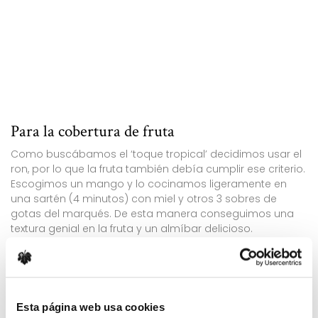
Para la cobertura de fruta
Como buscábamos el ‘toque tropical’ decidimos usar el
ron, por lo que la fruta también debía cumplir ese criterio.
Escogimos un mango y lo cocinamos ligeramente en
una sartén (4 minutos) con miel y otros 3 sobres de
gotas del marqués. De esta manera conseguimos una
textura genial en la fruta y un almíbar delicioso.
Llegados hasta aquí ya hicimos lo más difícil, rellenamos
la pasta quebrada con la crema y le ponemos la fruta
por encima, pincelando con el almíbar… Sólo os
podemos animar a salir al balcón, terraza o jardín para
Esta página web usa cookies
disfrutarla con un rayito de sol primaveral y
con una