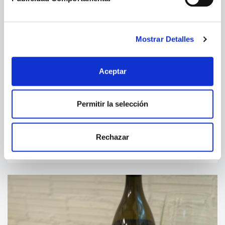
Mostrar Detalles
Aceptar
Permitir la selección
Cuarteto de tartar de atún rojo: recetas
Rechazar
para un paladar sibarita