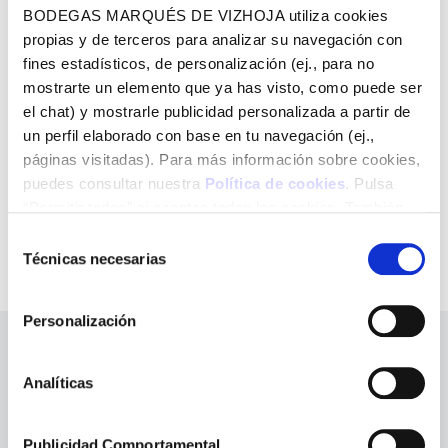
copa de cualquiera de nuestros licores
.
BODEGAS MARQUÉS DE VIZHOJA utiliza cookies
propias y de terceros para analizar su navegación con
Autor de la receta:
Chema García
fines estadísticos, de personalización (ej., para no
mostrarte un elemento que ya has visto, como puede ser
el chat) y mostrarle publicidad personalizada a partir de
un perfil elaborado con base en tu navegación (ej.,
Compartir en
páginas visitadas). Para más información sobre cookies,
puedes consultar nuestra
Política de cookies
. Pulsa
“Permitir todas” si aceptas todas las cookies. También
puedes configurarlas utilizando las casillas inferiores y
Selección
pulsando posteriormente “Permitir la selección”. Si
Técnicas necesarias
de
pulsas “Solo las necesarias” (o “Permitir la selección” sin
consentimiento
haber marcado ninguna casilla), únicamente utilizaremos
Personalización
aquellas cookies necesarias para el funcionamiento del
sitio web.
Noticias Relacionadas
Analíticas
Publicidad Comportamental