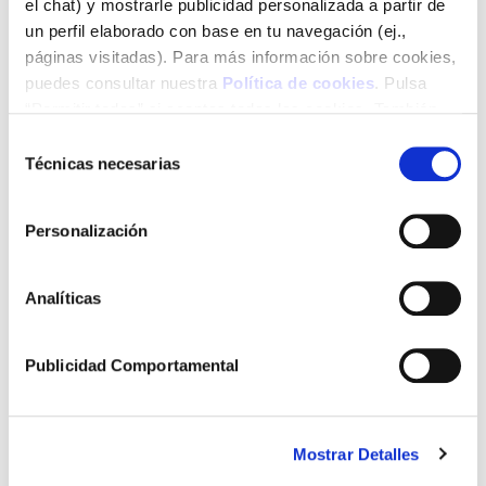
el chat) y mostrarle publicidad personalizada a partir de
un perfil elaborado con base en tu navegación (ej.,
páginas visitadas). Para más información sobre cookies,
puedes consultar nuestra
Política de cookies
. Pulsa
“Permitir todas” si aceptas todas las cookies. También
puedes configurarlas utilizando las casillas inferiores y
Selección
pulsando posteriormente “Permitir la selección”. Si
Técnicas necesarias
de
pulsas “Solo las necesarias” (o “Permitir la selección” sin
consentimiento
Edición
haber marcado ninguna casilla), únicamente utilizaremos
Personalización
aquellas cookies necesarias para el funcionamiento del
ReiZentolo
sitio web.
Analíticas
Publicidad Comportamental
Mostrar Detalles