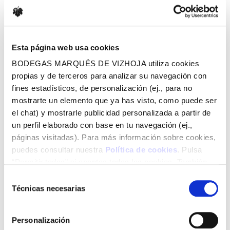
36438, Arbo, Pontevedra
España
Teléfono:
(+34) 986 665 825
Esta página web usa cookies
online@marquesdevizhoja.com
BODEGAS MARQUÉS DE VIZHOJA utiliza cookies
propias y de terceros para analizar su navegación con
fines estadísticos, de personalización (ej., para no
Horario da bodega:
mostrarte un elemento que ya has visto, como puede ser
8:30 a 16:30h de Luns a Venres
el chat) y mostrarle publicidad personalizada a partir de
un perfil elaborado con base en tu navegación (ej.,
páginas visitadas). Para más información sobre cookies,
puedes consultar nuestra
Política de cookies
. Pulsa
“Permitir todas” si aceptas todas las cookies. También
SUBSCRÍBETE PARA RECIBIR INFORMACIÓN
puedes configurarlas utilizando las casillas inferiores y
Selección
Newsletter
pulsando posteriormente “Permitir la selección”. Si
Técnicas necesarias
de
pulsas “Solo las necesarias” (o “Permitir la selección” sin
consentimiento
haber marcado ninguna casilla), únicamente utilizaremos
Personalización
aquellas cookies necesarias para el funcionamiento del