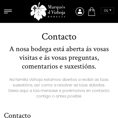
Skip to content
GL
Comprar
Contacto
A nosa bodega está aberta ás vosas
visitas e ás vosas preguntas,
comentarios e suxestións.
Na familia Vizhoja estamos abertos a recibir as túas
suxestións, así como a resolver as túas dúbidas.
Deixa aquí a túa mensaxe e porémonos en contacto
contigo o antes posible.
Contacto