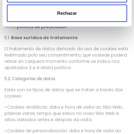
uso de cookies que non se cubriron no resto desta
Política de Cookies. Se quere máis información sobre o
Rechazar
tratamento dos seus datos (incluída a información
sobre o exercicio dos seus dereitos), consulte a
nosa
política de privacidad
e.
5.1.
Base xurídica do tratamento
O tratamento de datos derivado do uso de cookies está
lexitimado polo seu consentimento, que vostede poderá
retirar en calquera momento conforme se indica nos
apartados 3 e 4 desta política.
5.2. Categorías de datos
Estes son os tipos de datos que se tratan a través das
cookies:
• Cookies analíticas: data e hora de visita ao Sitio Web,
páxinas vistas, tempo que estivo no noso Sitio Web e
sitios visitados antes e despois da visita.
• Cookies de personalización: data e hora de visita ao