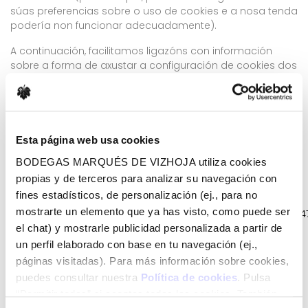
súas preferencias sobre o uso de cookies e a nosa tenda
podería non funcionar adecuadamente).
A continuación, facilitamos ligazóns con información
sobre a forma de axustar a configuración de cookies dos
principais navegadores:
a) Internet Explorer 11:
https://support.microsoft.com/es-
es/help/17442/windowsinternet- explorer-delete-manage-
cookies
Esta página web usa cookies
b) Firefox:
https://support.mozilla.org/es/kb/habilitar-y-
BODEGAS MARQUÉS DE VIZHOJA utiliza cookies
deshabilitar-cookies-sitios-web-rastrear-preferencias
propias y de terceros para analizar su navegación con
fines estadísticos, de personalización (ej., para no
c)
mostrarte un elemento que ya has visto, como puede ser
Chrome:
https://support.google.com/chrome/answer/9564
co=GENIE.Platform=Des ktop&hl=es
el chat) y mostrarle publicidad personalizada a partir de
un perfil elaborado con base en tu navegación (ej.,
d) Safari:
https://support.apple.com/es-
páginas visitadas). Para más información sobre cookies,
es/guide/safari/sfri11471/mac
(para
puedes consultar nuestra
Política de cookies
. Pulsa
iOS:
https://support.apple.com/es-es/HT201265
).
“Permitir todas” si aceptas todas las cookies. También