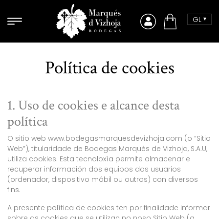
Skip to content
GL
Comprar
Política de cookies
1. Uso de cookies e alcance desta
política
O sitio web www.bodegasmarquesdevizhoja.com (o “Sitio
Web”), titularidade de Bodegas Marqués de Vizhoja, S.A.U,
utiliza cookies. Esta tecnoloxía permite almacenar e
recuperar información dos equipos dos usuarios
(ordenador, dispositivo móbil ou outros) con diversos
fins.
A presente política de cookies ten por finalidade informar
sobre as cookies que se utilizan no noso Sitio Web (a