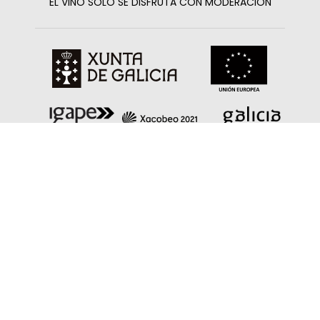
EL VINO SOLO SE DISFRUTA CON MODERACIÓN
Axudas do Igape galicia exporta
empresa Dixital
Esta empresa foi beneficiaria dunha axuda do
programa do Igape Galicia Exporta Empresas
Dixital
Facebook
Twitter
Linkedin
Instagram