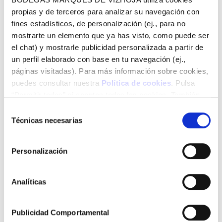
propias y de terceros para analizar su navegación con
Sal(g)
0
fines estadísticos, de personalización (ej., para no
Para más información sobre consumo responsable y
mostrarte un elemento que ya has visto, como puede ser
valores nutricionales:
www.wineinmoderation.eu
el chat) y mostrarle publicidad personalizada a partir de
un perfil elaborado con base en tu navegación (ej.,
páginas visitadas). Para más información sobre cookies,
puedes consultar nuestra
Política de cookies
. Pulsa
“Permitir todas” si aceptas todas las cookies. También
Compartir en
puedes configurarlas utilizando las casillas inferiores y
Selección
pulsando posteriormente “Permitir la selección”. Si
Técnicas necesarias
de
pulsas “Solo las necesarias” (o “Permitir la selección” sin
consentimiento
haber marcado ninguna casilla), únicamente utilizaremos
Personalización
aquellas cookies necesarias para el funcionamiento del
sitio web.
Analíticas
Produtos relacionados
Publicidad Comportamental