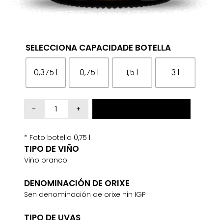
SELECCIONA CAPACIDADE BOTELLA
0,375 l
0,75 l
1,5 l
3 l
MARQUÉS
Engadir ao carriño
DE
VIZHOJA
* Foto botella 0,75 l.
CANTIDADE
TIPO DE VIÑO
Viño branco
DENOMINACIÓN DE ORIXE
Sen denominación de orixe nin IGP
TIPO DE UVAS