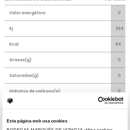
Valor energético
0
Kj
264
Kcal
64
Grasas(g)
0
Saturadas(g)
0
Hidratos de carbono(g)
0
Azúcar(g)
0
Esta página web usa cookies
Proteínas(g)
0
BODEGAS MARQUÉS DE VIZHOJA utiliza cookies