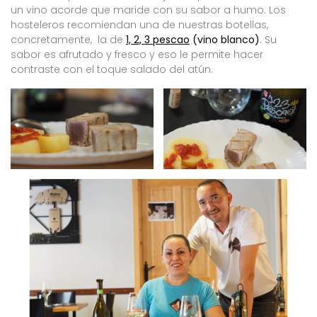
un vino acorde que maride con su sabor a humo. Los
hosteleros recomiendan una de nuestras botellas,
concretamente, la de
1, 2, 3 pescao
(vino blanco)
. Su
sabor es afrutado y fresco y eso le permite hacer
contraste con el toque salado del atún.