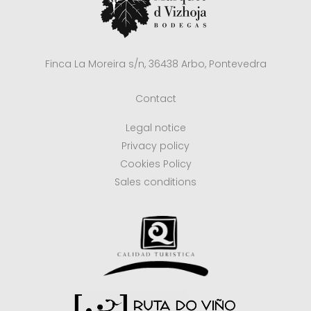
Finca La Moreira s/n, 36438 Arbo, Pontevedra
Contact
Legal notice
Privacy policy
Cookies Policy
Sales conditions