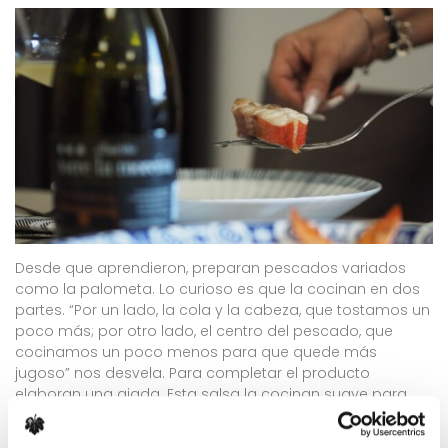
Desde que aprendieron, preparan pescados variados
como la palometa. Lo curioso es que la cocinan en dos
partes. “Por un lado, la cola y la cabeza, que tostamos un
poco más; por otro lado, el centro del pescado, que
cocinamos un poco menos para que quede más
jugoso” nos desvela. Para completar el producto
elaboran una ajada. Esta salsa la cocinan suave para
que le aporte sabor sin disfrazar el gusto característico
que deja la parrilla en el pescado.