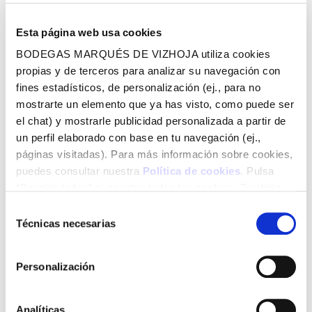
Esta página web usa cookies
BODEGAS MARQUÉS DE VIZHOJA utiliza cookies
propias y de terceros para analizar su navegación con
fines estadísticos, de personalización (ej., para no
mostrarte un elemento que ya has visto, como puede ser
el chat) y mostrarle publicidad personalizada a partir de
un perfil elaborado con base en tu navegación (ej.,
páginas visitadas). Para más información sobre cookies,
puedes consultar nuestra
Política de cookies
. Pulsa
“Permitir todas” si aceptas todas las cookies. También
puedes configurarlas utilizando las casillas inferiores y
Selección
pulsando posteriormente “Permitir la selección”. Si
Técnicas necesarias
de
pulsas “Solo las necesarias” (o “Permitir la selección” sin
consentimiento
haber marcado ninguna casilla), únicamente utilizaremos
Personalización
aquellas cookies necesarias para el funcionamiento del
Qué es la ajada
sitio web.
La mayoría de los gallegos seguro que saben de qué
Analíticas